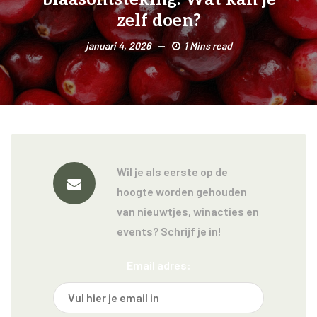
zelf doen?
januari 4, 2026
1 Mins read
Wil je als eerste op de
hoogte worden gehouden
van nieuwtjes, winacties en
events? Schrijf je in!
Email adres: