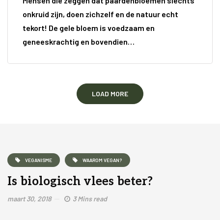
Mensen die zeggen dat paardenbloemen slechts
onkruid zijn, doen zichzelf en de natuur echt
tekort! De gele bloem is voedzaam en
geneeskrachtig en bovendien…
LOAD MORE
VEGANISME
WAAROM VEGAN?
Is biologisch vlees beter?
maart 30, 2018
3 Mins read