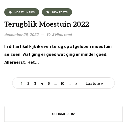
MOESTUIN TIPS
NEW POSTS
Terugblik Moestuin 2022
december 26, 2022
3 Mins read
In dit artikel kijk ik even terug op afgelopen moestuin
seizoen. Wat ging er goed wat ging er minder goed.
Allereerst: Het…
1
2
3
4
5
...
10
...
»
Laatste »
SCHRIJF JE IN!