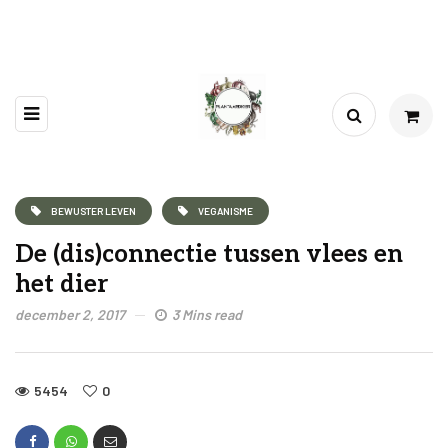
BEWUSTER LEVEN
VEGANISME
De (dis)connectie tussen vlees en
het dier
december 2, 2017
3 Mins read
5454
0