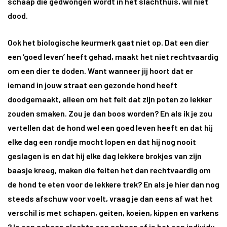
schaap die gedwongen wordt in het slachthuis, wil niet
dood.
Ook het biologische keurmerk gaat niet op. Dat een dier
een ‘goed leven’ heeft gehad, maakt het niet rechtvaardig
om een dier te doden. Want wanneer jij hoort dat er
iemand in jouw straat een gezonde hond heeft
doodgemaakt, alleen om het feit dat zijn poten zo lekker
zouden smaken. Zou je dan boos worden? En als ik je zou
vertellen dat de hond wel een goed leven heeft en dat hij
elke dag een rondje mocht lopen en dat hij nog nooit
geslagen is en dat hij elke dag lekkere brokjes van zijn
baasje kreeg, maken die feiten het dan rechtvaardig om
de hond te eten voor de lekkere trek? En als je hier dan nog
steeds afschuw voor voelt, vraag je dan eens af wat het
verschil is met schapen, geiten, koeien, kippen en varkens
? Is een schaap slechts een schaap of is het een individu.