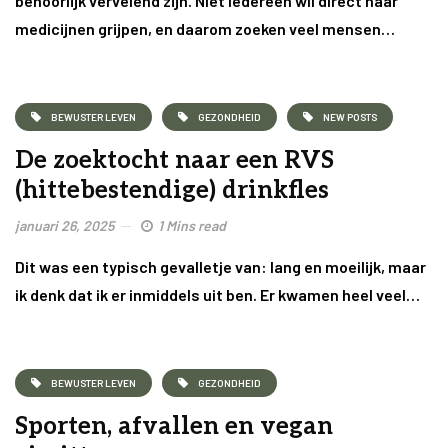
behoorlijk vervelend zijn. Niet iedereen wil direct naar
medicijnen grijpen, en daarom zoeken veel mensen…
BEWUSTER LEVEN
GEZONDHEID
NEW POSTS
De zoektocht naar een RVS
(hittebestendige) drinkfles
januari 26, 2025
1 Mins read
Dit was een typisch gevalletje van: lang en moeilijk, maar
ik denk dat ik er inmiddels uit ben. Er kwamen heel veel…
BEWUSTER LEVEN
GEZONDHEID
Sporten, afvallen en vegan