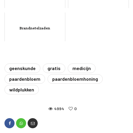
Brandnetelzaden
geenskunde
gratis
medicijn
paardenbloem
paardenbloemhoning
wildplukken
4994
0