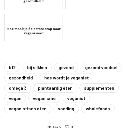
gezondheid
Hoe maak je de eerste stap naar
veganisme?
b12
bij slikken
gezond
gezond voedsel
gezondheid
hoe wordt je veganist
omega 3
plantaardig eten
supplementen
vegan
veganisme
veganist
veganistisch eten
voeding
wholefoods
1473
0