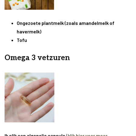
Ongezoete plantmelk (zoals amandelmelk of
havermelk)
Tofu
Omega 3 vetzuren
Ik slik een algenolie capsule
(klik hier voor meer