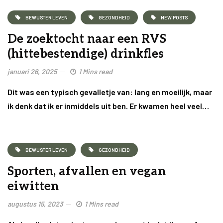
BEWUSTER LEVEN
GEZONDHEID
NEW POSTS
De zoektocht naar een RVS
(hittebestendige) drinkfles
januari 26, 2025
1 Mins read
Dit was een typisch gevalletje van: lang en moeilijk, maar
ik denk dat ik er inmiddels uit ben. Er kwamen heel veel…
BEWUSTER LEVEN
GEZONDHEID
Sporten, afvallen en vegan
eiwitten
augustus 15, 2023
1 Mins read