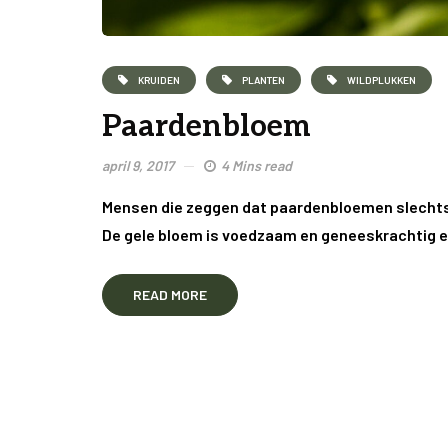
KRUIDEN
PLANTEN
WILDPLUKKEN
Paardenbloem
april 9, 2017
4 Mins read
Mensen die zeggen dat paardenbloemen slechts o
De gele bloem is voedzaam en geneeskrachtig 
READ MORE