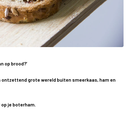
an op brood?’
 een ontzettend grote wereld buiten smeerkaas, ham en
r op je boterham.