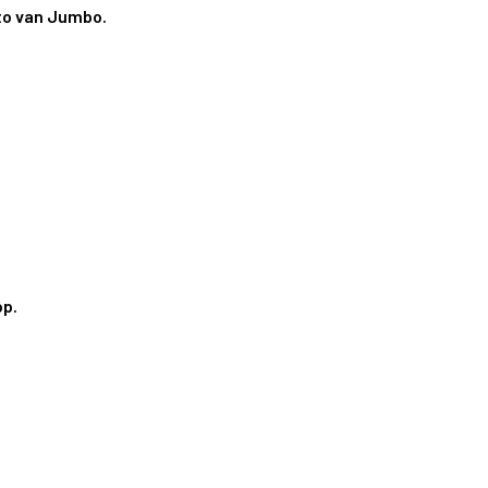
sto van Jumbo.
op.