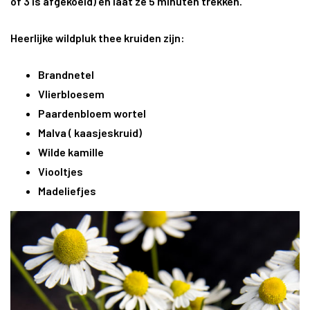
of 3 is afgekoeld) en laat ze 5 minuten trekken.
Heerlijke wildpluk thee kruiden zijn:
Brandnetel
Vlierbloesem
Paardenbloem wortel
Malva ( kaasjeskruid)
Wilde kamille
Viooltjes
Madeliefjes