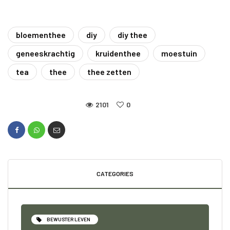
bloementhee
diy
diy thee
geneeskrachtig
kruidenthee
moestuin
tea
thee
thee zetten
2101
0
CATEGORIES
BEWUSTER LEVEN