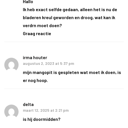
Hallo
Ik heb exact selfde gedaan, alleen het is nu de
bladeren kreul geworden en droog, wat kan ik
verdrn moet doen?
Graag reactie
irma houter
augustus 2, 2023 at 5:37 pm
mijn mangopit is gespleten wat moet ik doen, is
er nog hoop.
delta
maart 12, 2025 at 2:21 pm
is hij doormidden?