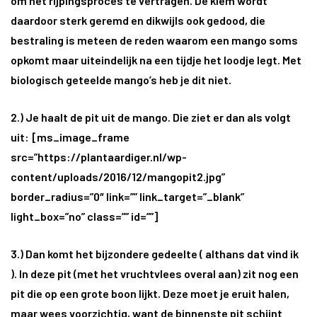
om het rijpingsproces te vertragen. De kiem wordt
daardoor sterk geremd en dikwijls ook gedood, die
bestraling is meteen de reden waarom een mango soms
opkomt maar uiteindelijk na een tijdje het loodje legt. Met
biologisch geteelde mango’s heb je dit niet.
2.) Je haalt de pit uit de mango. Die ziet er dan als volgt
uit:
[ms_image_frame
src=”https://plantaardiger.nl/wp-
content/uploads/2016/12/mangopit2.jpg”
border_radius=”0″ link=”” link_target=”_blank”
light_box=”no” class=”” id=””]
3.) Dan komt het bijzondere gedeelte ( althans dat vind ik
). In deze pit (met het vruchtvlees overal aan) zit nog een
pit die op een grote boon lijkt. Deze moet je eruit halen,
maar wees voorzichtig, want de binnenste pit schijnt