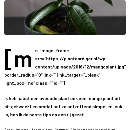
[m
s_image_frame
src=”https://plantaardiger.nl/wp-
content/uploads/2016/12/mangoplant.jpg”
border_radius=”0″ link=”” link_target=”_blank”
light_box=”no” class=”” id=””]
Ik heb naast een avocado plant ook een mango plant uit
pit gekweekt en omdat het zo ontzettend simpel en leuk
is, heb ik de beste tips op een rij gezet.
[ms_image_frame src=”https://plantaardiger.nl/wp-