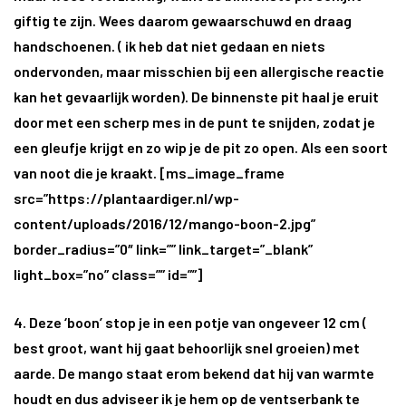
giftig te zijn. Wees daarom gewaarschuwd en draag
handschoenen. ( ik heb dat niet gedaan en niets
ondervonden, maar misschien bij een allergische reactie
kan het gevaarlijk worden). De binnenste pit haal je eruit
door met een scherp mes in de punt te snijden, zodat je
een gleufje krijgt en zo wip je de pit zo open. Als een soort
van noot die je kraakt. [ms_image_frame
src=”https://plantaardiger.nl/wp-
content/uploads/2016/12/mango-boon-2.jpg”
border_radius=”0″ link=”” link_target=”_blank”
light_box=”no” class=”” id=””]
4. Deze ‘boon’ stop je in een potje van ongeveer 12 cm (
best groot, want hij gaat behoorlijk snel groeien) met
aarde. De mango staat erom bekend dat hij van warmte
houdt en dus adviseer ik je hem op de ventserbank te