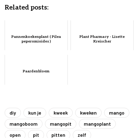
Related posts:
Pannenkoekenplant ( Pilea
Plant Pharmacy - Lisette
peperomioides )
Kreischer
Paardenbloem
diy
kun je
kweek
kweken
mango
mangoboom
mangopit
mangoplant
open
pit
pitten
zelf