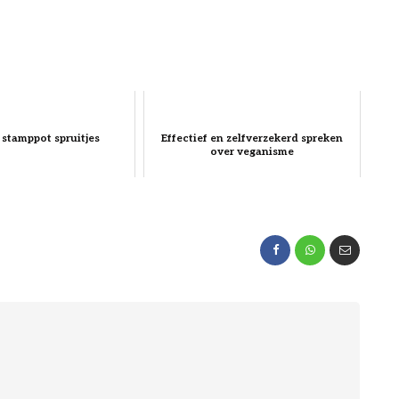
 stamppot spruitjes
Effectief en zelfverzekerd spreken
over veganisme