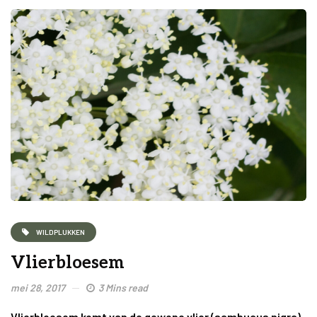
WILDPLUKKEN
Vlierbloesem
mei 28, 2017
3 Mins read
Vlierbloesem komt van de gewone vlier (sambucus nigra).