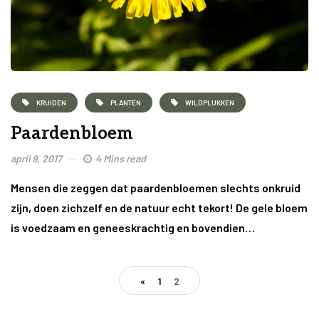
KRUIDEN
PLANTEN
WILDPLUKKEN
Paardenbloem
april 9, 2017
4 Mins read
Mensen die zeggen dat paardenbloemen slechts onkruid
zijn, doen zichzelf en de natuur echt tekort! De gele bloem
is voedzaam en geneeskrachtig en bovendien…
«
1
2