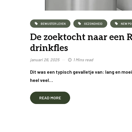
BEWUSTER LEVEN
GEZONDHEID
NEW PO
De zoektocht naar een R
drinkfles
januari 26, 2025
1 Mins read
Dit was een typisch gevalletje van: lang en moeil
heel veel…
READ MORE