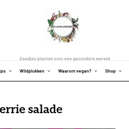
Zaadjes planten voor een gezondere wereld
ips
Wildplukken
Waarom vegan?
Shop
errie salade