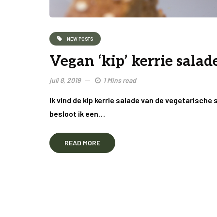
NEW POSTS
Vegan ‘kip’ kerrie salad
juli 8, 2019
1 Mins read
Ik vind de kip kerrie salade van de vegetarische s
besloot ik een…
READ MORE