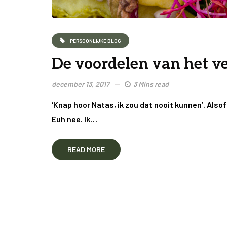
PERSOONLIJKE BLOG
De voordelen van het v
december 13, 2017
3 Mins read
‘Knap hoor Natas, ik zou dat nooit kunnen’. Alsof
Euh nee. Ik…
READ MORE