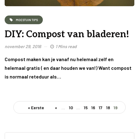
MOESTUIN TIPS
DIY: Compost van bladeren!
november 29, 2016
1 Mins read
Compost maken kan je vanaf nu helemaal zelf en
helemaal gratis ( en daar houden we van!) Want compost
is normaal reteduur als…
« Eerste
«
...
10
...
15
16
17
18
19