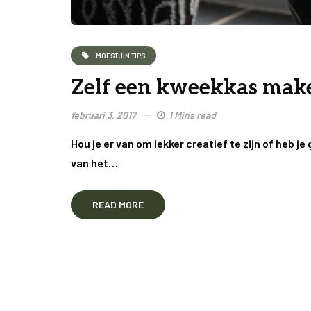
MOESTUIN TIPS
Zelf een kweekkas mak
februari 3, 2017
1 Mins read
Hou je er van om lekker creatief te zijn of heb
van het…
READ MORE